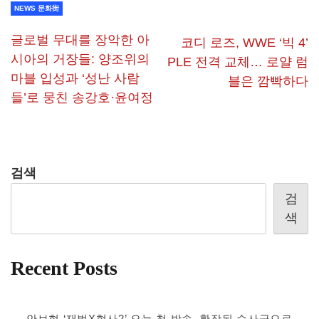
NEWS 문화街
글로벌 무대를 장악한 아
코디 로즈, WWE ‘빅 4’
시아의 거장들: 양조위의
PLE 전격 교체… 로얄 럼
마블 입성과 ‘성난 사람
블은 깜빡하다
들’로 뭉친 송강호·윤여정
검색
검
색
Recent Posts
안보현 ‘재벌X형사2’ 오늘 첫 방송, 확장된 수사극으로