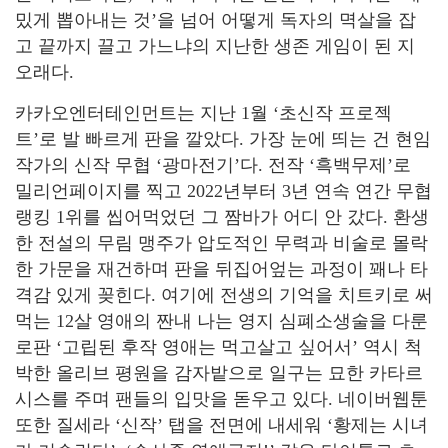
밌게 뽑아내는 것’을 넘어 어떻게 독자의 멱살을 잡
고 끝까지 끌고 가느냐의 지난한 생존 게임이 된 지
오래다.
카카오엔터테인먼트는 지난 1월 ‘초신작 프로젝
트’로 발 빠르게 판을 깔았다. 가장 눈에 띄는 건 현임
작가의 신작 무협 ‘광마전기’다. 전작 ‘흑백무제’로
밀리언페이지를 찍고 2022년부터 3년 연속 연간 무협
랭킹 1위를 씹어먹었던 그 짬바가 어디 안 갔다. 환생
한 전설의 무림 맹주가 압도적인 무력과 비술로 몰락
한 가문을 재건하며 판을 뒤집어엎는 과정이 꽤나 타
격감 있게 꽂힌다. 여기에 전생의 기억을 치트키로 써
먹는 12살 영애의 짠내 나는 영지 심폐소생술을 다룬
로판 ‘고립된 후작 영애는 먹고살고 싶어서’ 역시 척
박한 올리브 평원을 감자밭으로 일구는 묘한 카타르
시스를 주며 팬들의 입맛을 돋우고 있다. 네이버웹툰
또한 질세라 ‘신작’ 탭을 전면에 내세워 ‘황제는 시녀