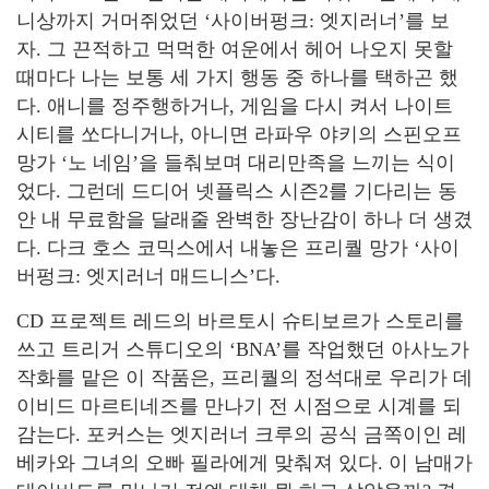
니상까지 거머쥐었던 ‘사이버펑크: 엣지러너’를 보
자. 그 끈적하고 먹먹한 여운에서 헤어 나오지 못할
때마다 나는 보통 세 가지 행동 중 하나를 택하곤 했
다. 애니를 정주행하거나, 게임을 다시 켜서 나이트
시티를 쏘다니거나, 아니면 라파우 야키의 스핀오프
망가 ‘노 네임’을 들춰보며 대리만족을 느끼는 식이
었다. 그런데 드디어 넷플릭스 시즌2를 기다리는 동
안 내 무료함을 달래줄 완벽한 장난감이 하나 더 생겼
다. 다크 호스 코믹스에서 내놓은 프리퀄 망가 ‘사이
버펑크: 엣지러너 매드니스’다.
CD 프로젝트 레드의 바르토시 슈티보르가 스토리를
쓰고 트리거 스튜디오의 ‘BNA’를 작업했던 아사노가
작화를 맡은 이 작품은, 프리퀄의 정석대로 우리가 데
이비드 마르티네즈를 만나기 전 시점으로 시계를 되
감는다. 포커스는 엣지러너 크루의 공식 금쪽이인 레
베카와 그녀의 오빠 필라에게 맞춰져 있다. 이 남매가