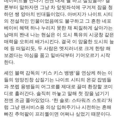
데이비드를 만나기 전엔 대체 뭘 하고 살았을까? 결
론부터 말하자면 그냥 차 앞뒷좌석에 구겨져 잠을 청
하던 쌩 양아치 빈대들이었다. 아버지가 나이트 시티
의 전설적인 인물이었음에도 불구하고 그 흔한 네포
베이비 혜택 하나 누리지 못한 채 찌질하게 살아가는
남매의 짠내 나는 현실은 이 도시 특유의 시궁창 같은
매력을 오히려 배가시킨다. 결국 이 암울한 도시의 늪
에 등 떠밀리듯, 두 사람은 엣지러너로 크게 한탕 해
보겠다는 야심을 품고 밑바닥부터 기어오르기 시작
한다.
셰인 블랙 감독의 ‘키스 키스 뱅뱅’을 연상케 하는 이
들의 엉망진창 삽질기는 나이트 시티의 온갖 잡범들
과 쪼렙 용병들의 어그로를 제대로 끌며 환장할 코미
디로 흘러간다. 솔직히 까놓고 말해 첫 장을 넘기기
전엔 조금 쫄아있었다. ‘한 솔로: 스타워즈 스토리’처
럼 그냥 팬서비스용 의상 입혀주기나 시전하는 흔해
빠진 추억팔이 프리퀄이면 어쩌나 싶었기 때문이다.