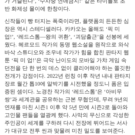
가 거슬린다’, ‘수사중 연애금지!’ 같은 타이틀로 초
반 화제성 몰이에 한창이다.
신작들이 빵 터지는 폭죽이라면, 플랫폼의 든든한 심
장은 역시 스테디셀러다. 카카오는 올해도 ‘픽 미
업!’, ‘레드스톰―왕의 귀환’, ‘괴담출근’을 선봉에 세
웠다. 헤르모드 작가의 동명 웹소설을 원작으로 와삭
바삭 스튜디오와 조우네 작가가 힘을 합친 판타지 웹
툰 ‘픽 미 업!’은 극악 난이도의 모바일 가챠 게임 속
던전을 단 한 번의 데스 없이 클리어해야 하는 쫄깃한
전개가 강점이다. 2022년 런칭 이후 작년 내내 판타지
장르 월간 톱10에 알박기를 시전했을 정도니 폼은 입
증된 셈이다. 노경찬 작가의 ‘레드스톰’은 ‘아비무
쌍’과 세계관을 공유하는 근본 무협인데, 무려 9년의
연재를 마친 시즌1 이후 약 5년 만에 시즌2로 돌아와
고인물 팬들을 열광케 했다. 사막의 무신으로 각성한
주인공이 세계를 구하려 다시 전장에 뛰어드는 서사
가 대규모 전투 씬과 맞물려 미친 밀도를 보여준다.