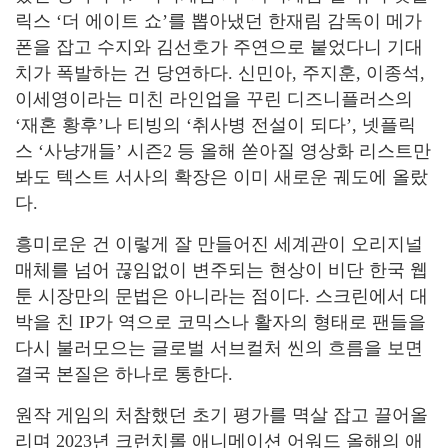
릭스 ‘더 에이트 쇼’를 뽑아냈던 한재림 감독이 메가
폰을 잡고 수지와 김선호가 주연으로 붙었다니 기대
치가 폭발하는 건 당연하다. 신민아, 주지훈, 이종석,
이세영이라는 미친 라인업을 꾸린 디즈니플러스의
‘재혼 황후’나 티빙의 ‘취사병 전설이 되다’, 넷플릭
스 ‘사냥개들’ 시즌2 등 올해 쏟아질 영상화 리스트만
봐도 텍스트 서사의 확장은 이미 새로운 궤도에 올랐
다.
흥미로운 건 이렇게 잘 만들어진 세계관이 오리지널
매체를 넘어 끊임없이 변주되는 현상이 비단 한국 웹
툰 시장만의 문법은 아니라는 점이다. 스크린에서 대
박을 친 IP가 역으로 코믹스나 활자의 형태로 팬들을
다시 불러모으는 글로벌 서브컬처 씬의 흐름을 보면
결국 본질은 하나로 통한다.
원작 게임의 처참했던 초기 평가를 멱살 잡고 끌어올
리며 2023년 크런치롤 애니메이션 어워드 올해의 애