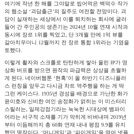
여기에 작년 한 해를 그야말로 씹어먹은 백덕수 작가
의 웹소설 ‘괴담출근’의 질주도 여전할 전망이다. 괴
담이 실재하는 세상에서 이를 퇴치하는 회사에 굴러
들어 간 주인공의 생존기는 2024년 10월 연재 시작과
동시에 장르 1위를 찍었고, 단 3개월 만에 1억 뷰를
갈아치우더니 12월까지 전 장르 통합 1위라는 기염을
토했다.
이렇게 활자와 스크롤로 탄탄하게 쌓아 올린 IP가 영
상화 버프를 받으면 원작의 파급력은 상상을 초월하
게 된다. 네이버웹툰 ‘현혹’이 올 하반기 디즈니플러
스 런칭을 앞두고 다시금 차트 역주행을 하는 게 딱
그런 케이스다. 1935년 경성을 배경으로 가난한 화가
윤이호와 신비한 여인 송정화가 얽히는 이 미스터리
스릴러는, 일제강점기라는 눅눅한 시대상에 뱀파이
어라는 서구적 소재를 기가 막히게 비벼내며 2019년
부터 이듬해까지 총 60화 연재 내내 평점 9.9를 유지
했던 명작이다. ‘머니게임’과 ‘파이게임’을 엮어 넷플