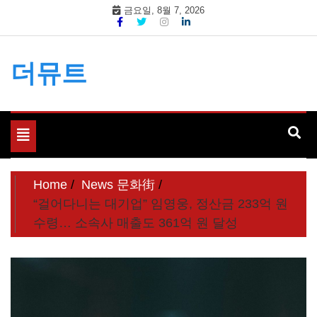
Skip
금요일, 8월 7, 2026
to
content
더뮤트
Toggle
navigation
Home
News 문화街
“걸어다니는 대기업” 임영웅, 정산금 233억 원
수령… 소속사 매출도 361억 원 달성