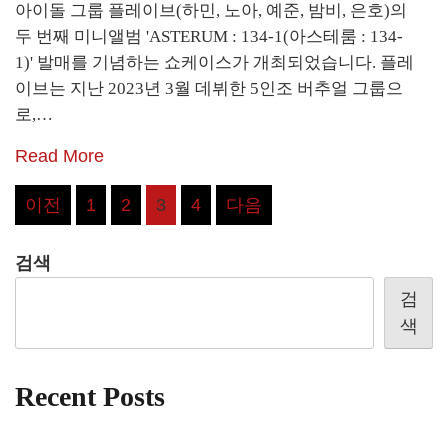
아이돌 그룹 플레이브(하민, 노아, 예준, 밤비, 은호)의
두 번째 미니앨범 'ASTERUM : 134-1(아스테룸 : 134-
1)' 발매를 기념하는 쇼케이스가 개최되었습니다. 플레
이브는 지난 2023년 3월 데뷔한 5인조 버추얼 그룹으
로,…
Read More
글
이전
1
2
3
4
다음
페
검색
이
검
지
색
매
김
Recent Posts