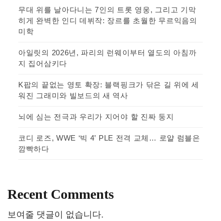
무대 위를 날아다니는 7인의 트롯 영웅, 그리고 기막
히게 완벽한 인디 데뷔작: 장르를 초월한 무르익음의
미학
아일릿의 2026년, 파리의 런웨이부터 열도의 아침까
지 집어삼키다
K팝의 끝없는 영토 확장: 블랙핑크가 닦은 길 위에 세
워진 그래미와 빌보드의 새 역사
뇌에 심는 전극과 우리가 지어야 할 진짜 둥지
코디 로즈, WWE ‘빅 4’ PLE 전격 교체… 로얄 럼블은
깜빡하다
Recent Comments
보여줄 댓글이 없습니다.