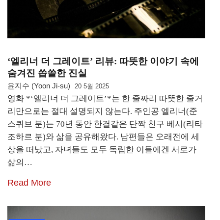
‘엘리너 더 그레이트’ 리뷰: 따뜻한 이야기 속에
숨겨진 씁쓸한 진실
윤지수 (Yoon Ji-su)
20 5월 2025
영화 *‘엘리너 더 그레이트’*는 한 줄짜리 따뜻한 줄거
리만으로는 절대 설명되지 않는다. 주인공 엘리너(준
스퀴브 분)는 70년 동안 한결같은 단짝 친구 베시(리타
조하르 분)와 삶을 공유해왔다. 남편들은 오래전에 세
상을 떠났고, 자녀들도 모두 독립한 이들에겐 서로가
삶의…
Read More