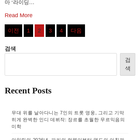
마 ‘라이딩…
Read More
글
이전
1
2
3
4
다음
페
검색
이
검
지
색
매
김
Recent Posts
무대 위를 날아다니는 7인의 트롯 영웅, 그리고 기막
히게 완벽한 인디 데뷔작: 장르를 초월한 무르익음의
미학
아일릿의 2026년, 파리의 런웨이부터 열도의 아침까