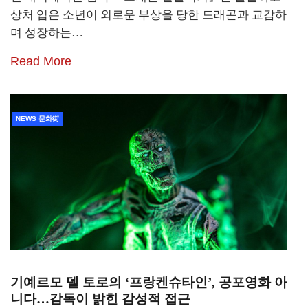
상처 입은 소년이 외로운 부상을 당한 드래곤과 교감하
며 성장하는…
Read More
NEWS 문화街
기예르모 델 토로의 ‘프랑켄슈타인’, 공포영화 아
니다…감독이 밝힌 감성적 접근