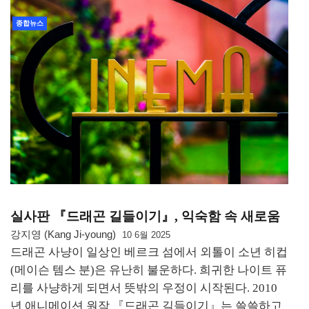
종합뉴스
실사판 『드래곤 길들이기』, 익숙함 속 새로움
강지영 (Kang Ji-young)
10 6월 2025
드래곤 사냥이 일상인 베르크 섬에서 외톨이 소년 히컵
(메이슨 템스 분)은 유난히 불운하다. 희귀한 나이트 퓨
리를 사냥하게 되면서 뜻밖의 우정이 시작된다. 2010
년 애니메이션 원작 『드래곤 길들이기』는 쓸쓸하고