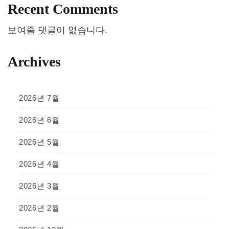
Recent Comments
보여줄 댓글이 없습니다.
Archives
2026년 7월
2026년 6월
2026년 5월
2026년 4월
2026년 3월
2026년 2월