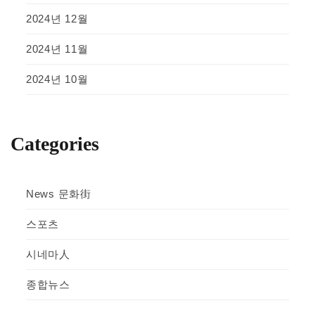
2024년 12월
2024년 11월
2024년 10월
Categories
News 문화街
스포츠
시네마人
종합뉴스