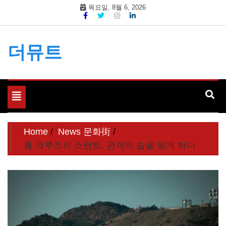
Skip
목요일, 8월 6, 2026
to
content
더뮤트
Toggle
navigation
Home
News 문화街
톰 크루즈의 스턴트, 관객의 숨을 멎게 하다