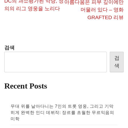
DC의 과소평가된 악당, 정
아름다움은 피부 깊이에만
의의 리그 영웅을 노리다
머물러 있다 – 영화
GRAFTED 리뷰
검색
검
색
Recent Posts
무대 위를 날아다니는 7인의 트롯 영웅, 그리고 기막
히게 완벽한 인디 데뷔작: 장르를 초월한 무르익음의
미학