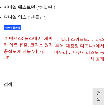
자마엘 웨스트먼
(‘해밀턴’)
다니엘 잉스
(‘젠틀맨’)
NEWS 문화街
‘어벤져스: 둠스데이’ 캐릭
테일러 스위프트, ‘에라스
터 아트 유출, 코믹스 원작
투어’ 대장정 디즈니+에서
충실도에 팬들 ‘기대감
마무리… 다큐시리즈도 동
UP’
시 공개
검색
검
색