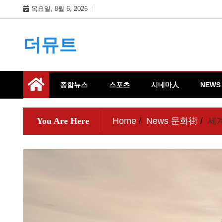
Skip
목요일, 8월 6, 2026
to
content
더뮤트
종합뉴스
스포츠
시네마人
NEWS
You Are Here
Home
News 문화街
세계