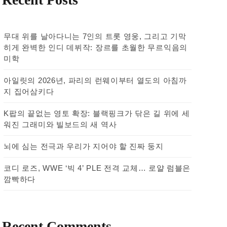
무대 위를 날아다니는 7인의 트롯 영웅, 그리고 기막
히게 완벽한 인디 데뷔작: 장르를 초월한 무르익음의
미학
아일릿의 2026년, 파리의 런웨이부터 열도의 아침까
지 집어삼키다
K팝의 끝없는 영토 확장: 블랙핑크가 닦은 길 위에 세
워진 그래미와 빌보드의 새 역사
뇌에 심는 전극과 우리가 지어야 할 진짜 둥지
코디 로즈, WWE ‘빅 4’ PLE 전격 교체… 로얄 럼블은
깜빡하다
Recent Comments