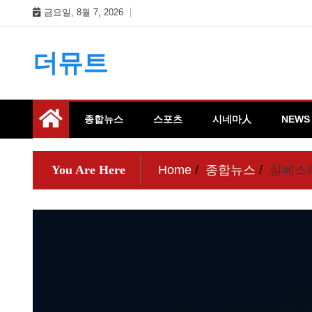
Skip
금요일, 8월 7, 2026
to
content
더뮤트
종합뉴스
스포츠
시네마人
NEWS
You Are Here
Home
종합뉴스
실베스터