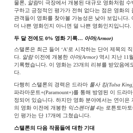
물론,
알람
이 극장에서 개봉된 대규모 영화처럼 수백
구하고 긍정적인 평가가 전혀 없다는 점은 영화의 
관객들이 영화를 찾아볼 가능성은 낮아 보입니다. 
더 나쁜 영화인지 아니면 덜 나쁜 영화인지입니다.
두 달 전에도 0% 영화 기록…
아머(Armor)
스탤론은 최근 들어 ‘A’로 시작하는 단어 제목의 
다.
알람
이전에 개봉한
아머(Armor)
역시 지난 11
기록했습니다. 이 영화는 23개의 리뷰를 받았음에
다.
다행히 스탤론의 경력은 드라마
툴사 킹(Tulsa King
파라마운트+(Paramount+)를 통해 방영된 이 드
정되어 있습니다. 하지만 영화 분야에서는 연이은 저
의 영화 이전에 개봉한
익스펜더블 4
는 로튼토마토에
인 평가는 단 17개에 그쳤습니다.
스탤론의 다음 작품들에 대한 기대