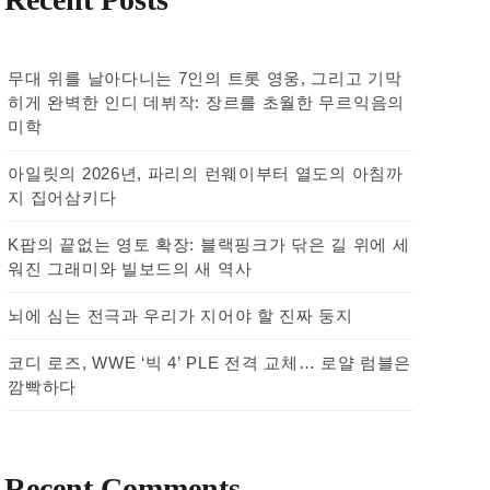
무대 위를 날아다니는 7인의 트롯 영웅, 그리고 기막
히게 완벽한 인디 데뷔작: 장르를 초월한 무르익음의
미학
아일릿의 2026년, 파리의 런웨이부터 열도의 아침까
지 집어삼키다
K팝의 끝없는 영토 확장: 블랙핑크가 닦은 길 위에 세
워진 그래미와 빌보드의 새 역사
뇌에 심는 전극과 우리가 지어야 할 진짜 둥지
코디 로즈, WWE ‘빅 4’ PLE 전격 교체… 로얄 럼블은
깜빡하다
Recent Comments